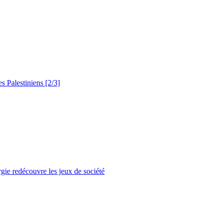
es Palestiniens [2/3]
ergie redécouvre les jeux de société