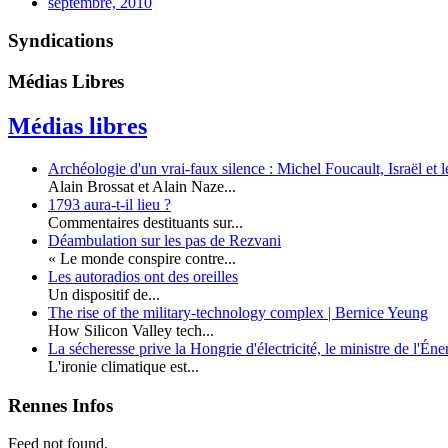
septembre, 2010
Syndications
Médias Libres
Médias libres
Archéologie d'un vrai-faux silence : Michel Foucault, Israël et l
Alain Brossat et Alain Naze...
1793 aura-t-il lieu ?
Commentaires destituants sur...
Déambulation sur les pas de Rezvani
« Le monde conspire contre...
Les autoradios ont des oreilles
Un dispositif de...
The rise of the military-technology complex | Bernice Yeung
How Silicon Valley tech...
La sécheresse prive la Hongrie d'électricité, le ministre de l'Én
L'ironie climatique est...
Rennes Infos
Feed not found.