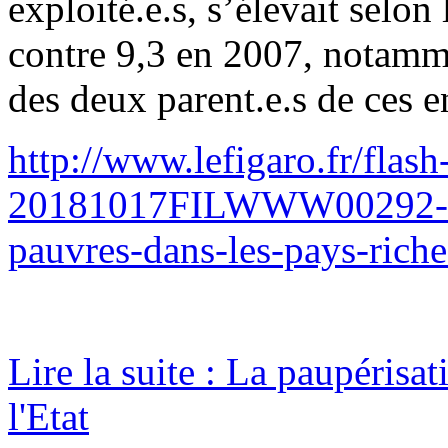
exploité.e.s, s’élevait sel
contre 9,3 en 2007, notamm
des deux parent.e.s de ces e
http://www.lefigaro.fr/fla
20181017FILWWW00292-de-
pauvres-dans-les-pays-rich
Lire la suite : La paupéris
l'Etat