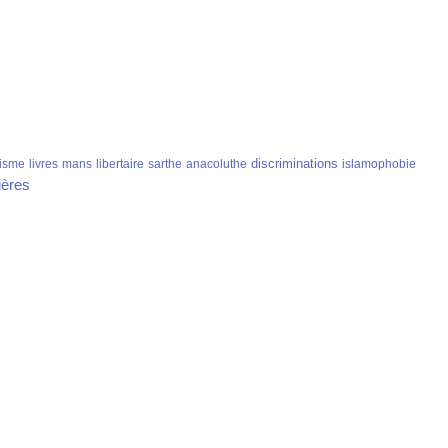
discriminations
isme
livres
mans
libertaire
sarthe
anacoluthe
islamophobie
ières