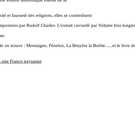
ité et fausseté des religions, elles se contredisent
impostures par Rudolf Charles. L'extrait caviardé par Voltaire fera longte
ine.
le on trouve : Montaigne, Fénelon, La Bruyère la Boétie......et le livre 
s une France paysanne