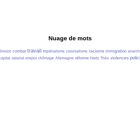
Nuage de mots
travail
racisme
combat
immigration
émoire
Impérialisme
colonialisme
anarch
polic
violences
réforme
capital
salariat
emploi
chômage
Allemagne
Hartz
Théo