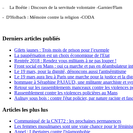
La Boétie : Discours de la servitude volontaire -Garnier/Flam
–
-
D'Holbach : Mémoire contre la religion -CODA
Derniers articles publiés
Gilets jaunes : Trois mois de prison pour l’exemple
La paupérisation est un choix économique de l'Etat
Rentrée 2018 : Rendez vous militants à ne pas louper !
Front social en Mans : oui ça marche et pas en déambulateur int
Le 19 mars, pour la dignité, dénonçons aussi l'antisémitisme
Le 19 mars aura lieu à Paris une marche pour la justice et la di
hommage à Séraphine PAJAUD, une militante anarchiste et synd
Retour sur les rassemblements manceaux contre les violences po
Rassemblement contre les violences policières au Mans
Aulnay sous bois : contre l'état policier, par nature raciste et fasc
Articles les plus lus
Communiqué de la CNT72 : les prochaines permanences
Les femmes musulmanes sont une vraie chance pour le fémini
Appel : Libertaires contre l'islamophobie