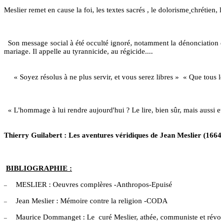
Meslier remet en cause la foi, les textes sacrés , le dolorisme
chrétien, 
Son message social à été occulté ignoré, notamment la dénonciation de l
mariage. Il appelle au tyrannicide, au régicide....
« Soyez résolus à ne plus servir, et vous serez libres »
« Que tous l
« L'hommage à lui rendre aujourd'hui ? Le lire, bien sûr, mais aussi e
Thierry Guilabert : Les aventures véridiques de Jean Meslier (1664
BIBLIOGRAPHIE :
MESLIER : Oeuvres complères -Anthropos-Epuisé
–
Jean Meslier : Mémoire contre la religion -CODA
–
Maurice Dommanget : Le
curé Meslier, athée, communiste et ré
–