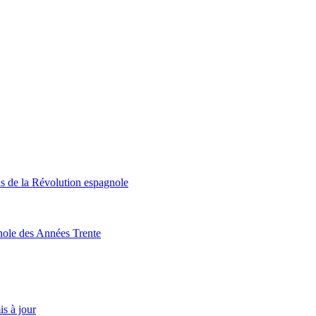
ns de la Révolution espagnole
nole des Années Trente
is à jour