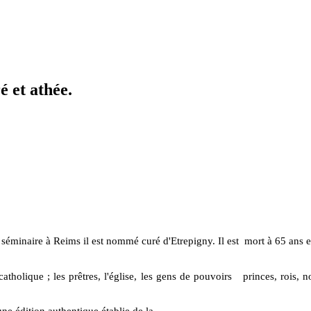
é et athée.
séminaire à Reims il est nommé curé d'Etrepigny. Il est
mort à 65 ans 
atholique ; les prêtres, l'église, les gens de pouvoirs
princes, rois, 
une édition authentique établie de la