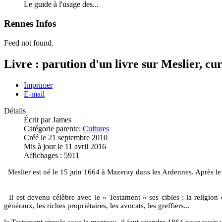
Le guide à l'usage des...
Rennes Infos
Feed not found.
Livre : parution d'un livre sur Meslier, cur
Imprimer
E-mail
Détails
Écrit par
James
Catégorie parente:
Cultures
Créé le 21 septembre 2010
Mis à jour le 11 avril 2016
Affichages : 5911
Meslier est né le 15 juin 1664 à Mazeray dans les Ardennes. Après le 
Il est devenu célèbre avec le « Testament » ses cibles : la religion c
généraux, les riches propriétaires, les avocats, les greffiers...
le Testament circule sous le manteau, il faut attendre 1864 pour avoir 