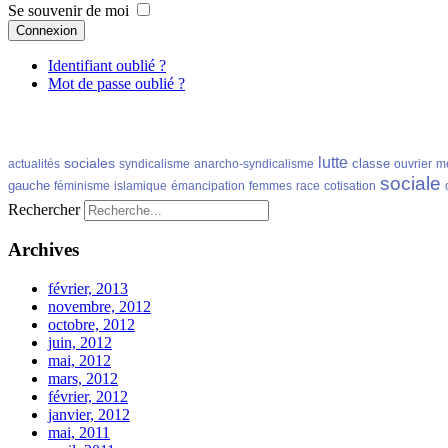
Se souvenir de moi
Connexion
Identifiant oublié ?
Mot de passe oublié ?
lutte
sociales
classe
actualités
syndicalisme
anarcho-syndicalisme
ouvrier
m
sociale
gauche
féminisme
islamique
émancipation
femmes
race
cotisation
Rechercher
Archives
février, 2013
novembre, 2012
octobre, 2012
juin, 2012
mai, 2012
mars, 2012
février, 2012
janvier, 2012
mai, 2011