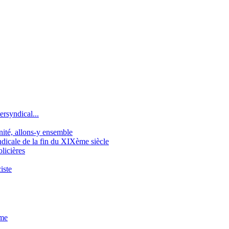
ersyndical...
gnité, allons-y ensemble
icale de la fin du XIXème siècle
licières
iste
sme