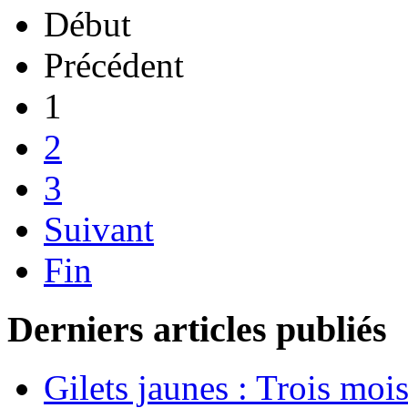
Début
Précédent
1
2
3
Suivant
Fin
Derniers articles publiés
Gilets jaunes : Trois moi