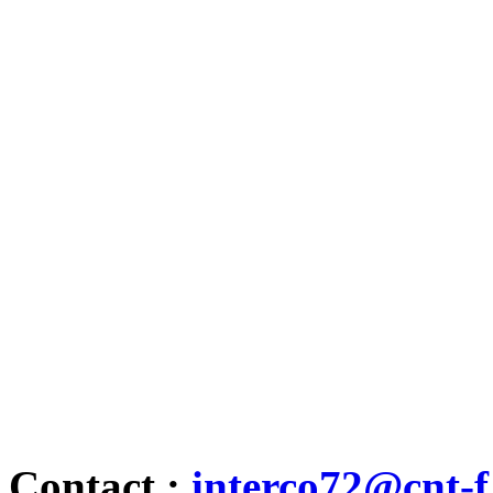
Contact :
interco72@cnt-f