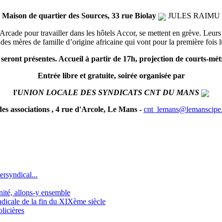
Ma
ison de quartier des Sources,
33 rue Biolay
JULES RAIMU
ade pour travailler dans les hôtels Accor, se mettent en grève. Leurs re
des mères de famille d’origine africaine qui vont pour la première fois lut
eront présentes. Accueil à partir de 17h, projection de courts-mét
Entrée libre et gratuite, soirée organisée par
l'
UNION LOCALE DES SYNDICATS
CNT
DU MANS
es associations , 4 rue d'Arcole, Le Mans -
cnt_lemans@lemanscipe.l
ersyndical...
gnité, allons-y ensemble
icale de la fin du XIXème siècle
licières