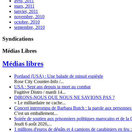
avril, 2011
mars, 2011
janvier, 2011
novembre, 2010
octobre, 2010
septembre, 2010
Syndications
Médias Libres
Médias libres
Portland (USA) : Une balade de minuit espiègle
Rose City Counter-Info /...
USA : Sept ans depuis ta mort au combat
Fugitive Distro / mardi 14...
DIRONS-NOUS QUE NOUS NE SAVIONS PAS ?
« Le milliardaire ne cache...
Concert interrompu de Barbara Butch : la parole aux personnes p
C'est un emballement...
Soirée de soutien aux prisonniers politiques marocains et de la
Jeudi 6 août 2026,...
1 millions d'euros de dégâts et 4 camions de carabiniers en feu