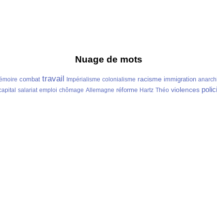
Nuage de mots
travail
racisme
combat
immigration
émoire
Impérialisme
colonialisme
anarch
polic
violences
réforme
capital
salariat
emploi
chômage
Allemagne
Hartz
Théo