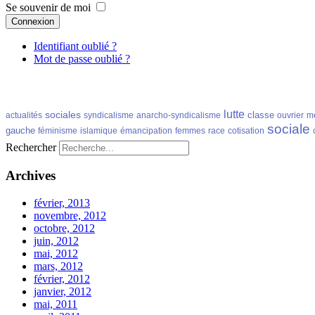
Se souvenir de moi
Connexion
Identifiant oublié ?
Mot de passe oublié ?
lutte
sociales
classe
actualités
syndicalisme
anarcho-syndicalisme
ouvrier
m
sociale
gauche
féminisme
islamique
émancipation
femmes
race
cotisation
Rechercher
Archives
février, 2013
novembre, 2012
octobre, 2012
juin, 2012
mai, 2012
mars, 2012
février, 2012
janvier, 2012
mai, 2011