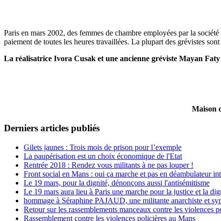
Paris en mars 2002, des femmes de chambre employées par la société Arc
paiement de toutes les heures travaillées. La plupart des grévistes sont 
La réalisatrice Ivora Cusak et une ancienne gréviste Mayan Faty s
Maison d
Derniers articles publiés
Gilets jaunes : Trois mois de prison pour l’exemple
La paupérisation est un choix économique de l'Etat
Rentrée 2018 : Rendez vous militants à ne pas louper !
Front social en Mans : oui ça marche et pas en déambulateur int
Le 19 mars, pour la dignité, dénonçons aussi l'antisémitisme
Le 19 mars aura lieu à Paris une marche pour la justice et la di
hommage à Séraphine PAJAUD, une militante anarchiste et synd
Retour sur les rassemblements manceaux contre les violences po
Rassemblement contre les violences policières au Mans