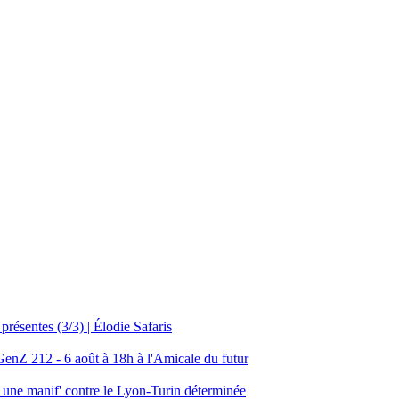
résentes (3/3) | Élodie Safaris
 GenZ 212 - 6 août à 18h à l'Amicale du futur
 : une manif' contre le Lyon-Turin déterminée