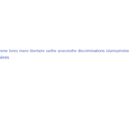
discriminations
isme
livres
mans
libertaire
sarthe
anacoluthe
islamophobie
ières